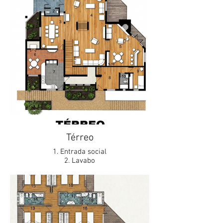
Térreo
1. Entrada social
2. Lavabo
3. Jantar
4. Estar (c/ lareira)
5. Jogos
6. Almoço
7. Cozinha
8. Área de Serviço