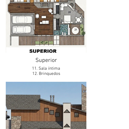
9. Quarto multiuso
10. Banheiro multiuso
Superior
11. Sala íntima
12. Brinquedos
13. Dormitório 1
14. WC 1
15. Dormitório 2
16. Suíte 1
17. WC suíte 1
18. Suíte 2
19. WC suíte 2
20. Suíte master
21. Banheiro suíte master
22. Closet suíte master