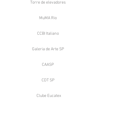
Torre de elevadores
MuMA Rio
CCBI Italiano
Galeria de Arte SP
CAASP
CDT SP
Clube Eucatex
Industrial
Alfa Laval Macaé, RJ
Alfa Laval Guarulhos