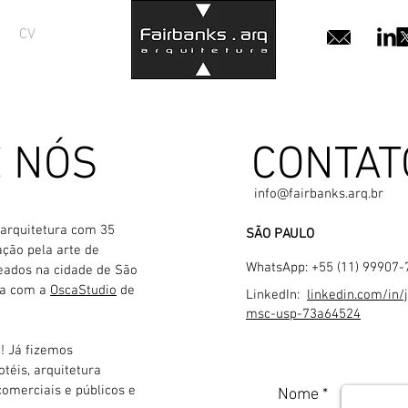
CV
 NÓS
CONTAT
info@fairbanks.arq.br
arquitetura com 35
SÃO PAULO
ção pela arte de
WhatsApp: +55 (11) 99907-
eados na cidade de São
ia com a
OscaStudio
de
LinkedIn:
linkedin.com/in/
msc-usp-73a64524
! Já fizemos
otéis, arquitetura
 comerciais e públicos e
Nome *